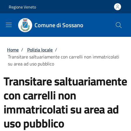
Salta al contenuto principale
Skip to footer content
Regione Veneto
Comune di Sossano
Briciole di pane
Home
/
Polizia locale
/
Transitare saltuariamente con carrelli non immatricolati
su area ad uso pubblico
Transitare saltuariamente
con carrelli non
immatricolati su area ad
uso pubblico