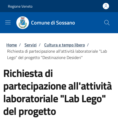
Salta al contenuto principale
Skip to footer content
Regione Veneto
Comune di Sossano
Briciole di pane
Home
/
Servizi
/
Cultura e tempo libero
/
Richiesta di partecipazione all'attività laboratoriale "Lab
Lego" del progetto "Destinazione Desideri"
Richiesta di
partecipazione all'attività
laboratoriale "Lab Lego"
del progetto