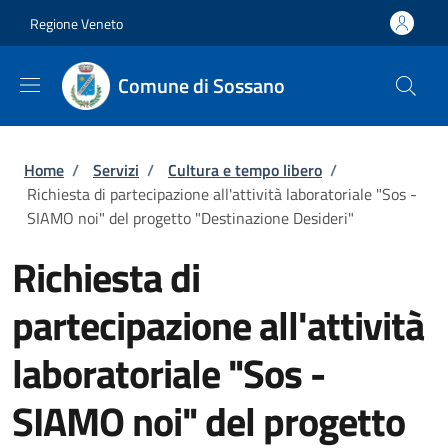
Salta al contenuto principale
Skip to footer content
Regione Veneto
Comune di Sossano
Briciole di pane
Home
/
Servizi
/
Cultura e tempo libero
/
Richiesta di partecipazione all'attività laboratoriale "Sos -
SIAMO noi" del progetto "Destinazione Desideri"
Richiesta di
partecipazione all'attività
laboratoriale "Sos -
SIAMO noi" del progetto