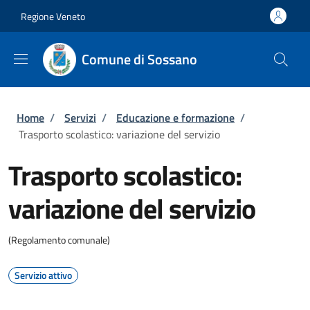
Salta al contenuto principale
Skip to footer content
Regione Veneto
Comune di Sossano
Briciole di pane
Home
/
Servizi
/
Educazione e formazione
/
Trasporto scolastico: variazione del servizio
Trasporto scolastico:
variazione del servizio
(Regolamento comunale)
Servizio attivo