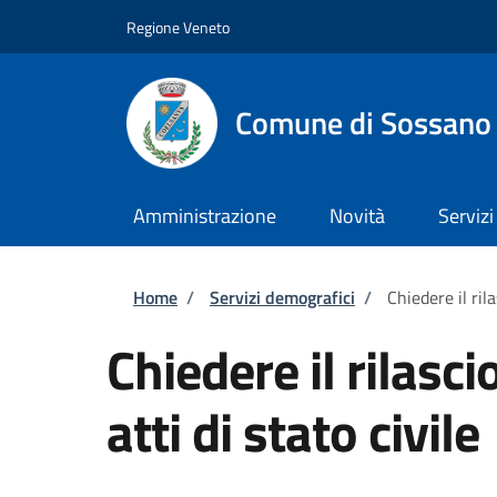
Salta al contenuto principale
Skip to footer content
Regione Veneto
Comune di Sossano
Amministrazione
Novità
Servizi
Briciole di pane
Home
/
Servizi demografici
/
Chiedere il rila
Chiedere il rilasci
atti di stato civile