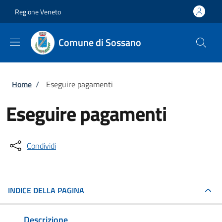
Salta al contenuto principale
Skip to footer content
Regione Veneto
Comune di Sossano
Briciole di pane
Home
/
Eseguire pagamenti
Eseguire pagamenti
Condividi
INDICE DELLA PAGINA
Descrizione