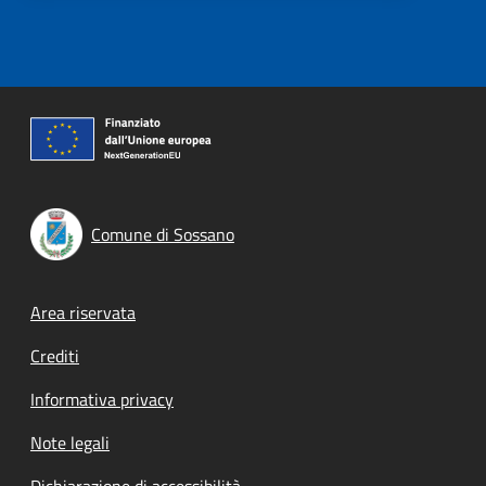
Comune di Sossano
Footer menu
Area riservata
Crediti
Informativa privacy
Note legali
Dichiarazione di accessibilità