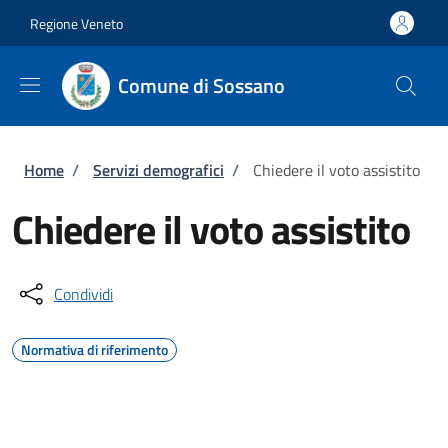
Salta al contenuto principale
Skip to footer content
Regione Veneto
Comune di Sossano
Briciole di pane
Home
/
Servizi demografici
/
Chiedere il voto assistito
Chiedere il voto assistito
Condividi
Normativa di riferimento