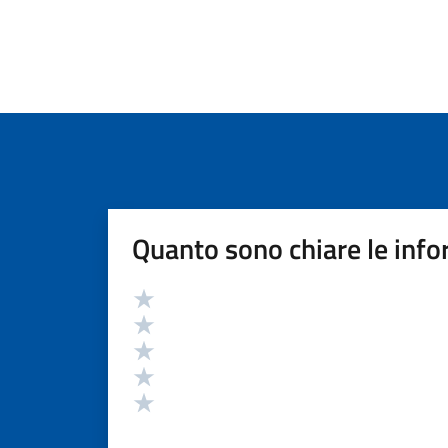
Quanto sono chiare le info
Valutazione
Valuta 5 stelle su 5
Valuta 4 stelle su 5
Valuta 3 stelle su 5
Valuta 2 stelle su 5
Valuta 1 stelle su 5