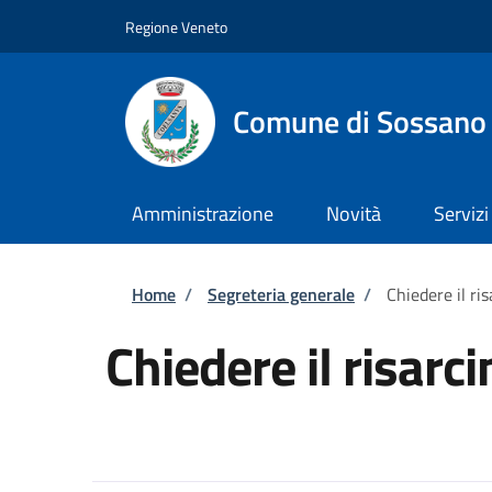
Salta al contenuto principale
Skip to footer content
Regione Veneto
Comune di Sossano
Amministrazione
Novità
Servizi
Briciole di pane
Home
/
Segreteria generale
/
Chiedere il ri
Chiedere il risar