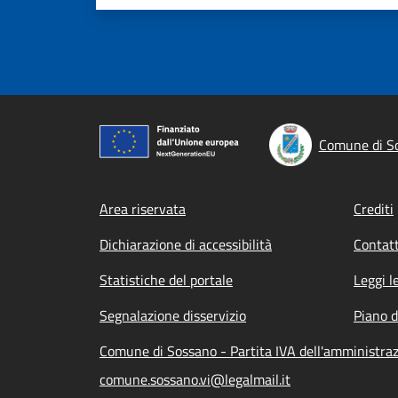
Comune di S
Footer menu
Area riservata
Crediti
Dichiarazione di accessibilità
Contatt
Statistiche del portale
Leggi l
Segnalazione disservizio
Piano d
Comune di Sossano - Partita IVA dell'amministr
comune.sossano.vi@legalmail.it