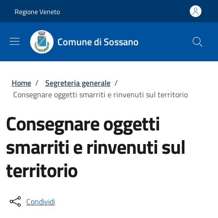
Salta al contenuto principale
Skip to footer content
Regione Veneto
Comune di Sossano
Briciole di pane
Home
/
Segreteria generale
/
Consegnare oggetti smarriti e rinvenuti sul territorio
Consegnare oggetti
smarriti e rinvenuti sul
territorio
Condividi