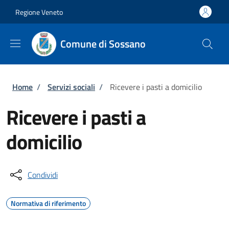
Salta al contenuto principale
Skip to footer content
Regione Veneto
Comune di Sossano
Briciole di pane
Home
/
Servizi sociali
/
Ricevere i pasti a domicilio
Ricevere i pasti a
domicilio
Condividi
Normativa di riferimento