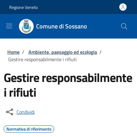
Salta al contenuto principale
Skip to footer content
Regione Veneto
Comune di Sossano
Briciole di pane
Home
/
Ambiente, paesaggio ed ecologia
/
Gestire responsabilmente i rifiuti
Gestire responsabilmente
i rifiuti
Condividi
Normativa di riferimento