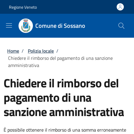
Salta al contenuto principale
Skip to footer content
Regione Veneto
Comune di Sossano
Briciole di pane
Home
/
Polizia locale
/
Chiedere il rimborso del pagamento di una sanzione
amministrativa
Chiedere il rimborso del
pagamento di una
sanzione amministrativa
È possibile ottenere il rimborso di una somma erroneamente