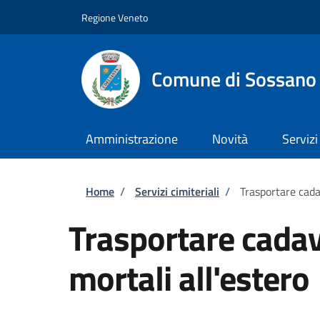
Salta al contenuto principale
Skip to footer content
Regione Veneto
Comune di Sossano
Amministrazione
Novità
Servizi
Briciole di pane
Home
/
Servizi cimiteriali
/
Trasportare cadav
Trasportare cadave
mortali all'estero