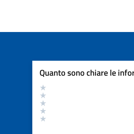
Quanto sono chiare le info
Valutazione
Valuta 5 stelle su 5
Valuta 4 stelle su 5
Valuta 3 stelle su 5
Valuta 2 stelle su 5
Valuta 1 stelle su 5