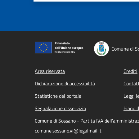
Comune di S
Footer menu
Area riservata
Crediti
Dichiarazione di accessibilità
Contatt
Statistiche del portale
Leggi l
Segnalazione disservizio
Piano d
Comune di Sossano - Partita IVA dell'amministr
comune.sossano.vi@legalmail.it