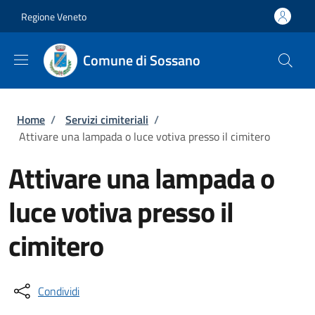
Salta al contenuto principale
Skip to footer content
Regione Veneto
Comune di Sossano
Briciole di pane
Home
/
Servizi cimiteriali
/
Attivare una lampada o luce votiva presso il cimitero
Attivare una lampada o
luce votiva presso il
cimitero
Condividi