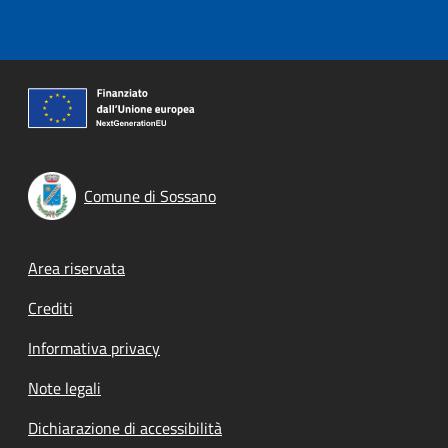
Comune di Sossano
Footer menu
Area riservata
Crediti
Informativa privacy
Note legali
Dichiarazione di accessibilità