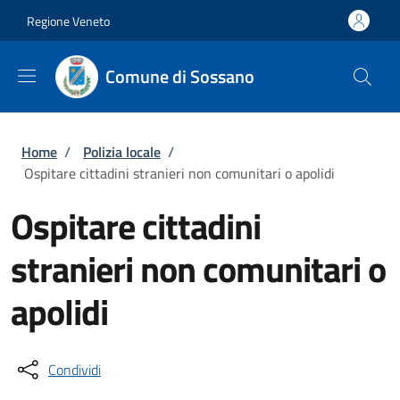
Salta al contenuto principale
Skip to footer content
Regione Veneto
Comune di Sossano
Briciole di pane
Home
/
Polizia locale
/
Ospitare cittadini stranieri non comunitari o apolidi
Ospitare cittadini
stranieri non comunitari o
apolidi
Condividi