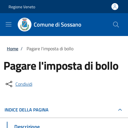
Salta al contenuto principale
Skip to footer content
Regione Veneto
Comune di Sossano
Briciole di pane
Home
/
Pagare l'imposta di bollo
Pagare l'imposta di bollo
Condividi
INDICE DELLA PAGINA
Descrizione