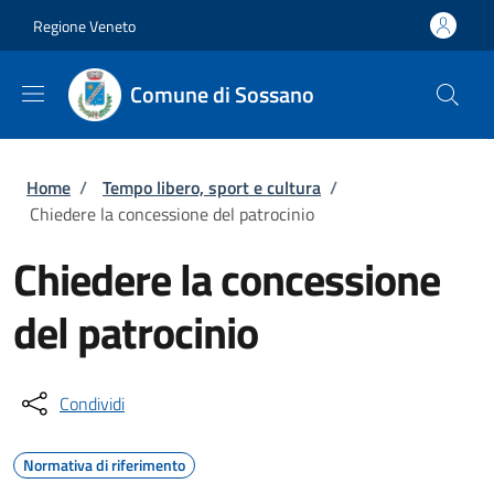
Salta al contenuto principale
Skip to footer content
Regione Veneto
Comune di Sossano
Briciole di pane
Home
/
Tempo libero, sport e cultura
/
Chiedere la concessione del patrocinio
Chiedere la concessione
del patrocinio
Condividi
Normativa di riferimento