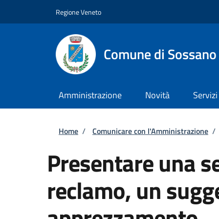
Salta al contenuto principale
Skip to footer content
Regione Veneto
Comune di Sossano
Amministrazione
Novità
Servizi
Briciole di pane
Home
/
Comunicare con l'Amministrazione
/
Presentare una s
reclamo, un sugg
apprezzamento