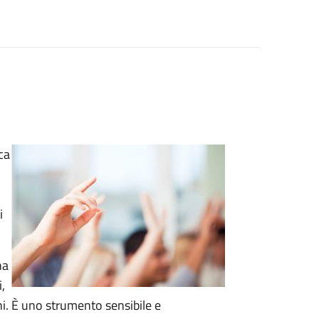
ca
i
na
,
ni. È uno strumento sensibile e