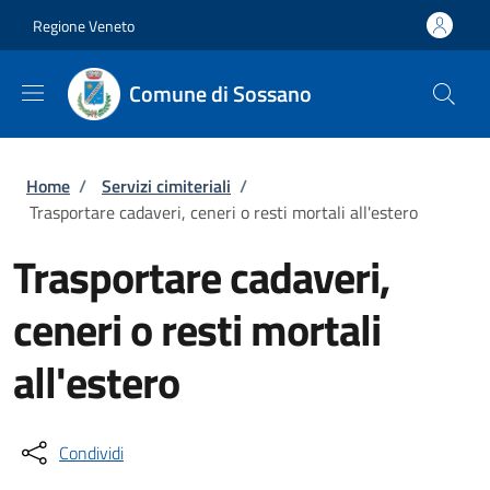
Salta al contenuto principale
Skip to footer content
Regione Veneto
Comune di Sossano
Briciole di pane
Home
/
Servizi cimiteriali
/
Trasportare cadaveri, ceneri o resti mortali all'estero
Trasportare cadaveri,
ceneri o resti mortali
all'estero
Condividi