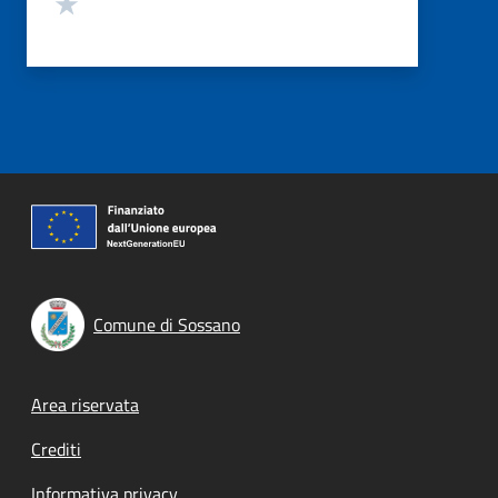
Valuta 1 stelle su 5
Comune di Sossano
Footer menu
Area riservata
Crediti
Informativa privacy