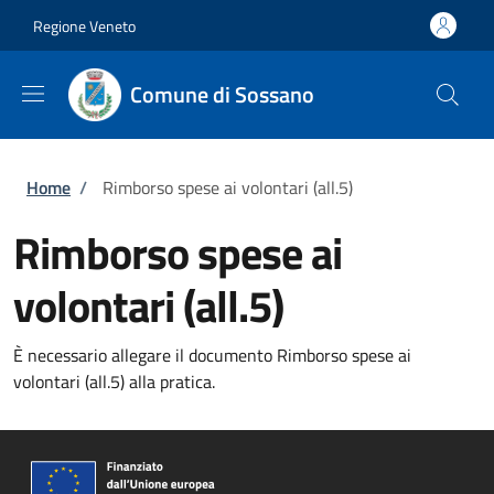
Salta al contenuto principale
Skip to footer content
Regione Veneto
Comune di Sossano
Briciole di pane
Home
/
Rimborso spese ai volontari (all.5)
Rimborso spese ai
volontari (all.5)
È necessario allegare il documento Rimborso spese ai
volontari (all.5) alla pratica.