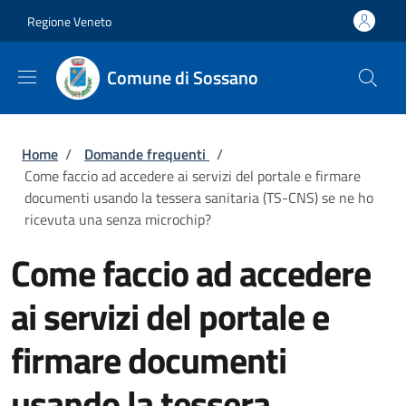
Salta al contenuto principale
Skip to footer content
Regione Veneto
Comune di Sossano
Briciole di pane
Home
/
Domande frequenti
/
Come faccio ad accedere ai servizi del portale e firmare
documenti usando la tessera sanitaria (TS-CNS) se ne ho
ricevuta una senza microchip?
Come faccio ad accedere
ai servizi del portale e
firmare documenti
usando la tessera