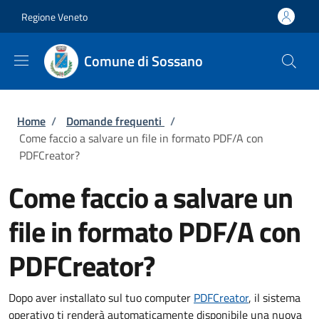
Salta al contenuto principale
Skip to footer content
Regione Veneto
Comune di Sossano
Briciole di pane
Home
/
Domande frequenti
/
Come faccio a salvare un file in formato PDF/A con
PDFCreator?
Come faccio a salvare un
file in formato PDF/A con
PDFCreator?
Dopo aver installato sul tuo computer
PDFCreator
, il sistema
operativo ti renderà automaticamente disponibile una nuova