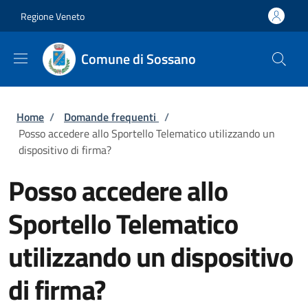
Salta al contenuto principale
Skip to footer content
Regione Veneto
Comune di Sossano
Briciole di pane
Home
/
Domande frequenti
/
Posso accedere allo Sportello Telematico utilizzando un
dispositivo di firma?
Posso accedere allo
Sportello Telematico
utilizzando un dispositivo
di firma?