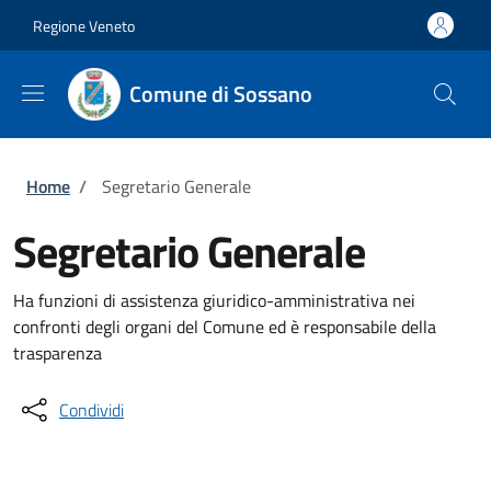
Salta al contenuto principale
Skip to footer content
Regione Veneto
Comune di Sossano
Briciole di pane
Home
/
Segretario Generale
Segretario Generale
Ha funzioni di assistenza giuridico-amministrativa nei
confronti degli organi del Comune ed è responsabile della
trasparenza
Condividi