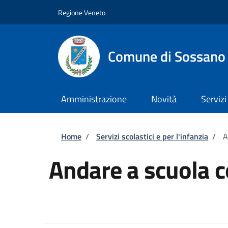
Salta al contenuto principale
Skip to footer content
Regione Veneto
Comune di Sossano
Amministrazione
Novità
Servizi
Briciole di pane
Home
/
Servizi scolastici e per l'infanzia
/
A
Andare a scuola c