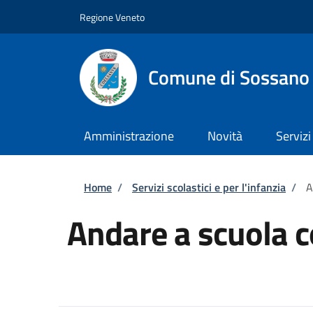
Salta al contenuto principale
Skip to footer content
Regione Veneto
Comune di Sossano
Amministrazione
Novità
Servizi
Briciole di pane
Home
/
Servizi scolastici e per l'infanzia
/
A
Andare a scuola c