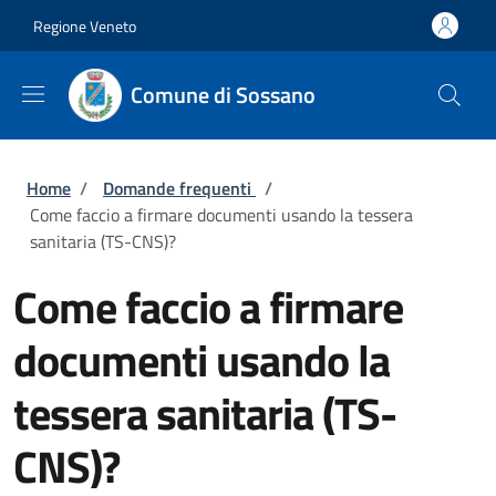
Salta al contenuto principale
Skip to footer content
Regione Veneto
Comune di Sossano
Briciole di pane
Home
/
Domande frequenti
/
Come faccio a firmare documenti usando la tessera
sanitaria (TS-CNS)?
Come faccio a firmare
documenti usando la
tessera sanitaria (TS-
CNS)?