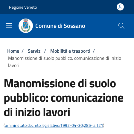
Salta al contenuto principale
Skip to footer content
Regione Veneto
Comune di Sossano
Briciole di pane
Home
/
Servizi
/
Mobilità e trasporti
/
Manomissione di suolo pubblico: comunicazione di inizio
lavori
Manomissione di suolo
pubblico: comunicazione
di inizio lavori
(
urn:nir:stato:decreto.legislativo:1992-04-30;285~art21
)