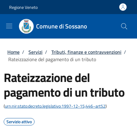
Salta al contenuto principale
Skip to footer content
Regione Veneto
Comune di Sossano
Briciole di pane
Home
/
Servizi
/
Tributi, finanze e contravvenzioni
/
Rateizzazione del pagamento di un tributo
Rateizzazione del
pagamento di un tributo
(
urn:nir:stato:decreto.legislativo:1997-12-15;446~art52
)
Servizio attivo