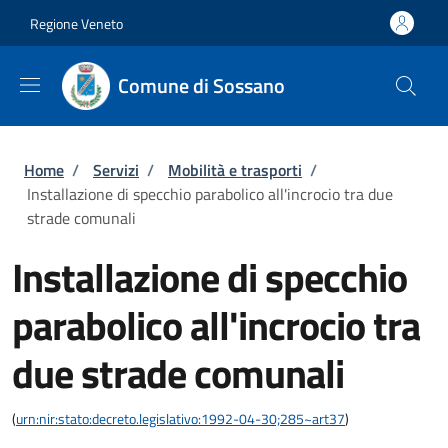
Salta al contenuto principale
Skip to footer content
Regione Veneto
Comune di Sossano
Briciole di pane
Home
/
Servizi
/
Mobilità e trasporti
/
Installazione di specchio parabolico all'incrocio tra due
strade comunali
Installazione di specchio
parabolico all'incrocio tra
due strade comunali
(
urn:nir:stato:decreto.legislativo:1992-04-30;285~art37
)