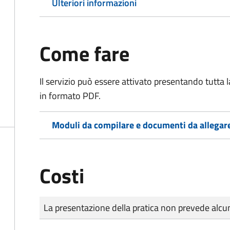
Ulteriori informazioni
Come fare
Il servizio può essere attivato presentando tutta
in formato PDF.
Moduli da compilare e documenti da allegar
Costi
Tipo di pagamento
Importo
La presentazione della pratica non prevede al