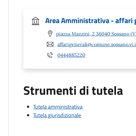
Area Amministrativa - affari 
piazza Mazzini, 2 36040 Sossano (V
affarigenerali@comune.sossano.vi.i
0444885220
Strumenti di tutela
Tutela amministrativa
Tutela giurisdizionale