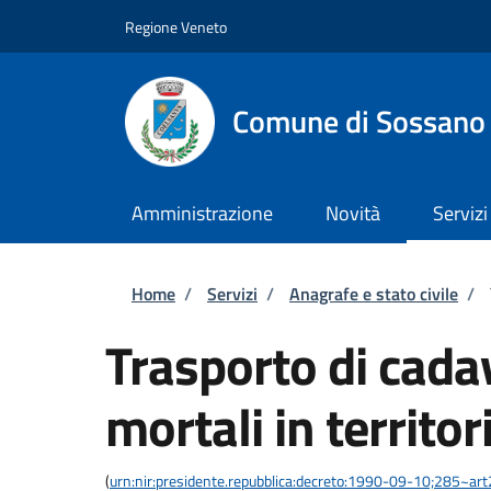
Salta al contenuto principale
Skip to footer content
Regione Veneto
Comune di Sossano
Amministrazione
Novità
Servizi
Briciole di pane
Home
/
Servizi
/
Anagrafe e stato civile
/
Trasporto di cadav
mortali in territor
(
urn:nir:presidente.repubblica:decreto:1990-09-10;285~ar