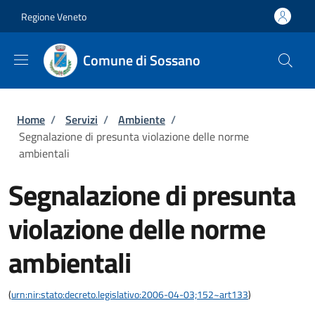
Salta al contenuto principale
Skip to footer content
Regione Veneto
Comune di Sossano
Briciole di pane
Home
/
Servizi
/
Ambiente
/
Segnalazione di presunta violazione delle norme
ambientali
Segnalazione di presunta
violazione delle norme
ambientali
(
urn:nir:stato:decreto.legislativo:2006-04-03;152~art133
)