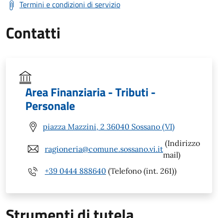
Termini e condizioni di servizio
Contatti
Area Finanziaria - Tributi -
Personale
piazza Mazzini, 2 36040 Sossano (VI)
(Indirizzo
ragioneria@comune.sossano.vi.it
mail)
+39 0444 888640
(Telefono (int. 261))
Strumenti di tutela