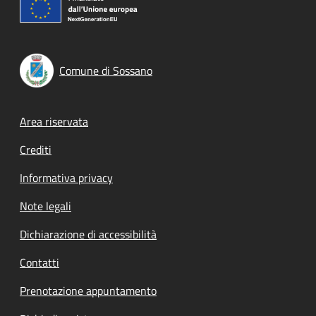
Comune di Sossano
Footer menu
Area riservata
Crediti
Informativa privacy
Note legali
Dichiarazione di accessibilità
Contatti
Prenotazione appuntamento