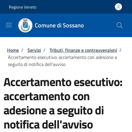
Salta al contenuto principale
Skip to footer content
Regione Veneto
Comune di Sossano
Briciole di pane
Home
/
Servizi
/
Tributi, finanze e contravvenzioni
/
Accertamento esecutivo: accertamento con adesione a
seguito di notifica dell'avviso
Accertamento esecutivo:
accertamento con
adesione a seguito di
notifica dell'avviso