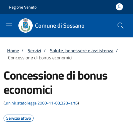
Salta al contenuto principale
Skip to footer content
Regione Veneto
Comune di Sossano
Briciole di pane
Home
/
Servizi
/
Salute, benessere e assistenza
/
Concessione di bonus economici
Concessione di bonus
economici
(
urn:nir:stato:legge:2000-11-08;328~art6
)
Servizio attivo