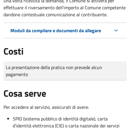
Una volta ricevuta la domanda, il Comune si attiverà per
effettuare il riversamento dell'importo al Comune competente
dandone contestuale comunicazione al contribuente.
Moduli da compilare e documenti da allegare
Costi
Tipo di pagamento
Importo
La presentazione della pratica non prevede alcun
pagamento
Cosa serve
Per accedere al servizio, assicurati di avere:
SPID (sistema pubblico di identità digitale), carta
d’identità elettronica (CIE) o carta nazionale dei servizi