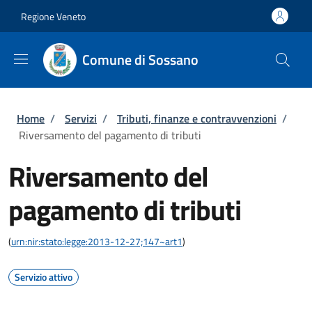
Salta al contenuto principale
Skip to footer content
Regione Veneto
Comune di Sossano
Briciole di pane
Home
/
Servizi
/
Tributi, finanze e contravvenzioni
/
Riversamento del pagamento di tributi
Riversamento del
pagamento di tributi
(
urn:nir:stato:legge:2013-12-27;147~art1
)
Servizio attivo