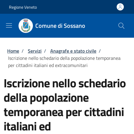
Salta al contenuto principale
Skip to footer content
Regione Veneto
Comune di Sossano
Briciole di pane
Home
/
Servizi
/
Anagrafe e stato civile
/
Iscrizione nello schedario della popolazione temporanea
per cittadini italiani ed extracomunitari
Iscrizione nello schedario
della popolazione
temporanea per cittadini
italiani ed