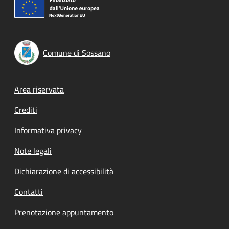
Comune di Sossano
Footer menu
Area riservata
Crediti
Informativa privacy
Note legali
Dichiarazione di accessibilità
Contatti
Prenotazione appuntamento