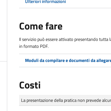
Ulteriori informazioni
Come fare
Il servizio può essere attivato presentando tutta
in formato PDF.
Moduli da compilare e documenti da allegar
Costi
Tipo di pagamento
Importo
La presentazione della pratica non prevede al