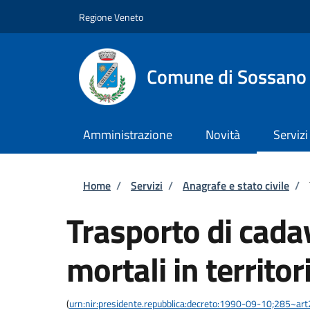
Salta al contenuto principale
Skip to footer content
Regione Veneto
Comune di Sossano
Amministrazione
Novità
Servizi
Briciole di pane
Home
/
Servizi
/
Anagrafe e stato civile
/
Trasporto di cadav
mortali in territor
(
urn:nir:presidente.repubblica:decreto:1990-09-10;285~ar