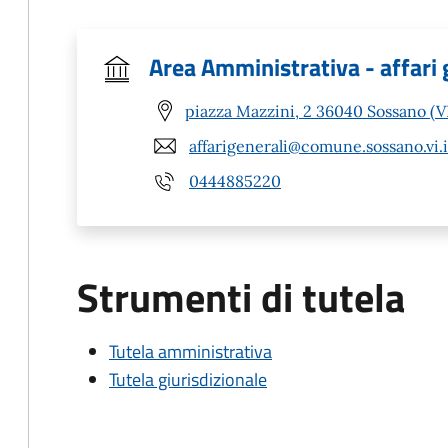
Area Amministrativa - affari 
piazza Mazzini, 2 36040 Sossano (V
affarigenerali@comune.sossano.vi.i
0444885220
Strumenti di tutela
Tutela amministrativa
Tutela giurisdizionale