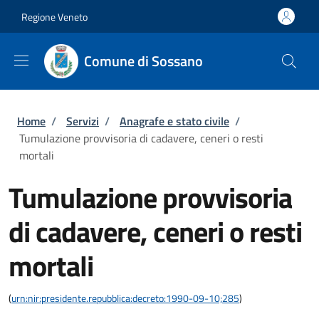
Salta al contenuto principale
Skip to footer content
Regione Veneto
Comune di Sossano
Briciole di pane
Home
/
Servizi
/
Anagrafe e stato civile
/
Tumulazione provvisoria di cadavere, ceneri o resti
mortali
Tumulazione provvisoria
di cadavere, ceneri o resti
mortali
(
urn:nir:presidente.repubblica:decreto:1990-09-10;285
)