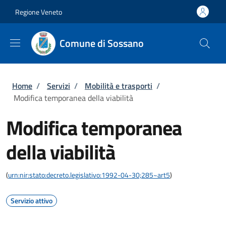
Salta al contenuto principale
Skip to footer content
Regione Veneto
Comune di Sossano
Briciole di pane
Home
/
Servizi
/
Mobilità e trasporti
/
Modifica temporanea della viabilità
Modifica temporanea
della viabilità
(
urn:nir:stato:decreto.legislativo:1992-04-30;285~art5
)
Servizio attivo