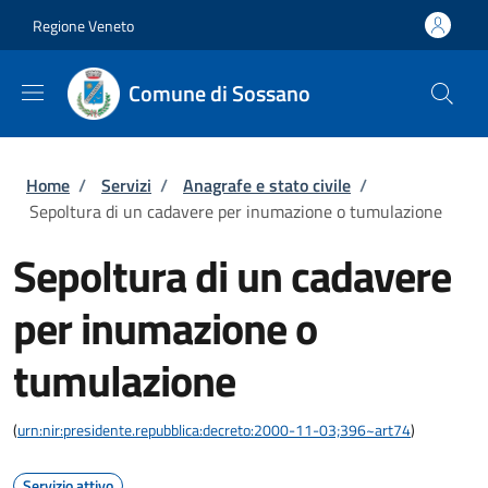
Salta al contenuto principale
Skip to footer content
Regione Veneto
Comune di Sossano
Briciole di pane
Home
/
Servizi
/
Anagrafe e stato civile
/
Sepoltura di un cadavere per inumazione o tumulazione
Sepoltura di un cadavere
per inumazione o
tumulazione
(
urn:nir:presidente.repubblica:decreto:2000-11-03;396~art74
)
Servizio attivo