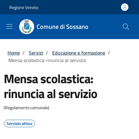
Salta al contenuto principale
Skip to footer content
Regione Veneto
Comune di Sossano
Briciole di pane
Home
/
Servizi
/
Educazione e formazione
/
Mensa scolastica: rinuncia al servizio
Mensa scolastica:
rinuncia al servizio
(Regolamento comunale)
Servizio attivo