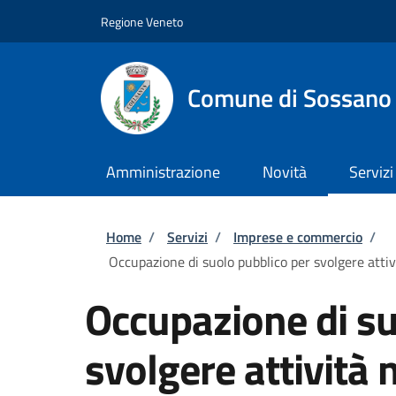
Salta al contenuto principale
Skip to footer content
Regione Veneto
Comune di Sossano
Amministrazione
Novità
Servizi
Briciole di pane
Home
/
Servizi
/
Imprese e commercio
/
Occupazione di suolo pubblico per svolgere attiv
Occupazione di su
svolgere attività 