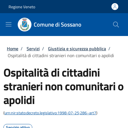
Salta al contenuto principale
Skip to footer content
Regione Veneto
Comune di Sossano
Briciole di pane
Home
/
Servizi
/
Giustizia e sicurezza pubblica
/
Ospitalità di cittadini stranieri non comunitari o apolidi
Ospitalità di cittadini
stranieri non comunitari o
apolidi
(
urn:nir:stato:decreto.legislativo:1998-07-25;286~art7
)
Servizio attivo