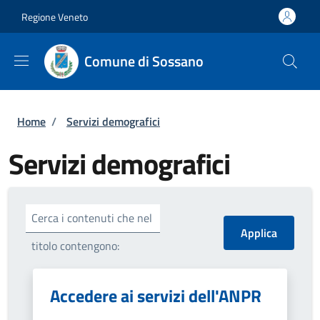
Salta al contenuto principale
Skip to footer content
Regione Veneto
Comune di Sossano
Briciole di pane
Home
/
Servizi demografici
Servizi demografici
Cerca i contenuti che nel
titolo contengono:
Accedere ai servizi dell'ANPR