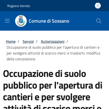
Salta al contenuto principale
Skip to footer content
Regione Veneto
Comune di Sossano
Briciole di pane
Home
/
Servizi
/
Autorizzazioni
/
Occupazione di suolo pubblico per l'apertura di cantieri e
per svolgere attività di scarico merci e traslochi: modifica
della concessione
Occupazione di suolo
pubblico per l'apertura di
cantieri e per svolgere
attività di scarico merci e