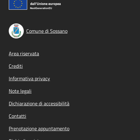
Comune di Sossano
Footer menu
Area riservata
Crediti
Informativa privacy
Note legali
Dichiarazione di accessibilità
Contatti
Prenotazione appuntamento