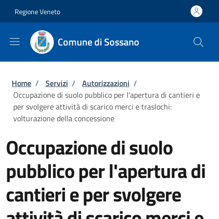
Salta al contenuto principale
Skip to footer content
Regione Veneto
Comune di Sossano
Briciole di pane
Home
/
Servizi
/
Autorizzazioni
/
Occupazione di suolo pubblico per l'apertura di cantieri e
per svolgere attività di scarico merci e traslochi:
volturazione della concessione
Occupazione di suolo
pubblico per l'apertura di
cantieri e per svolgere
attività di scarico merci e