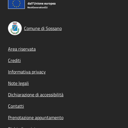
Comune di Sossano
Footer menu
Area riservata
Crediti
Informativa privacy
Note legali
Dichiarazione di accessibilità
Contatti
Prenotazione appuntamento