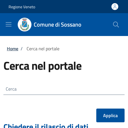
Salta al contenuto principale
Skip to footer content
Regione Veneto
Comune di Sossano
Briciole di pane
Home
/
Cerca nel portale
Cerca nel portale
Cerca
Chiedere il rilascio di dati