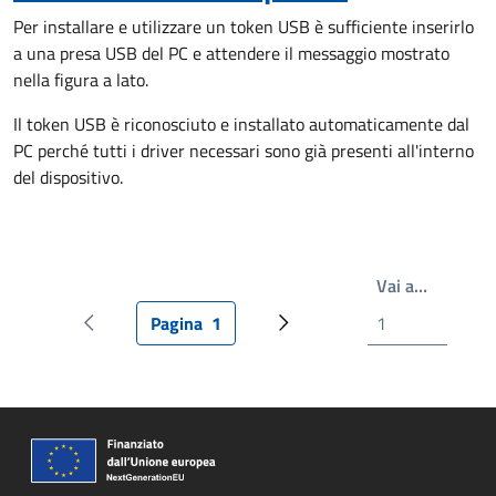
Per installare e utilizzare un token USB è sufficiente inserirlo
a una presa USB del PC e attendere il messaggio mostrato
nella figura a lato.
Il token USB è riconosciuto e installato automaticamente dal
PC perché tutti i driver necessari sono già presenti all'interno
del dispositivo.
Scrivi il
Vai a…
Pagina
1
Pagina precedente
Pagina attuale
Prossima pagina