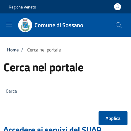
Salta al contenuto principale
Skip to footer content
Regione Veneto
Comune di Sossano
Briciole di pane
Home
/
Cerca nel portale
Cerca nel portale
Cerca
Accedere ai servizi del SUAP