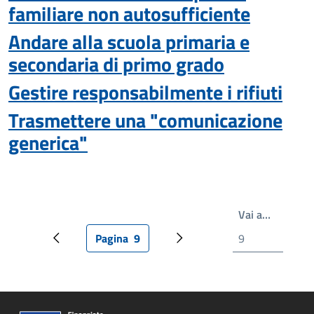
familiare non autosufficiente
Andare alla scuola primaria e
secondaria di primo grado
Gestire responsabilmente i rifiuti
Trasmettere una "comunicazione
generica"
Scrivi il
Vai a…
Pagina
9
Pagina precedente
Pagina attuale
Prossima pagina