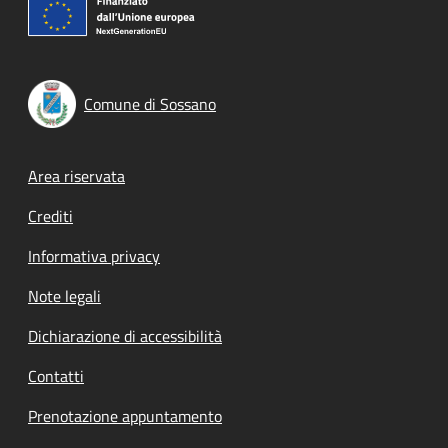
Comune di Sossano
Footer menu
Area riservata
Crediti
Informativa privacy
Note legali
Dichiarazione di accessibilità
Contatti
Prenotazione appuntamento