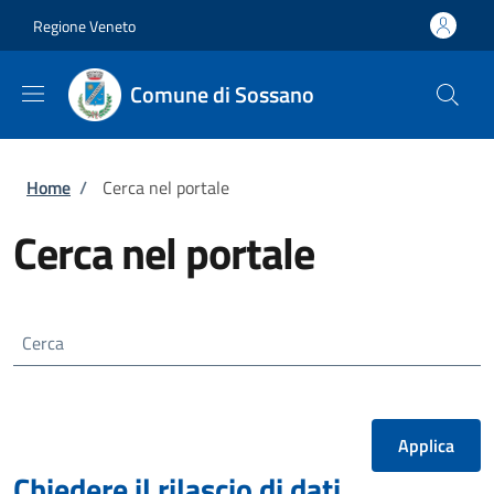
Salta al contenuto principale
Skip to footer content
Regione Veneto
Comune di Sossano
Briciole di pane
Home
/
Cerca nel portale
Cerca nel portale
Cerca
Chiedere il rilascio di dati