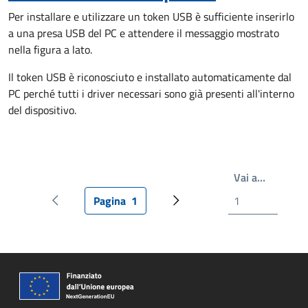
Per installare e utilizzare un token USB è sufficiente inserirlo
a una presa USB del PC e attendere il messaggio mostrato
nella figura a lato.
Il token USB è riconosciuto e installato automaticamente dal
PC perché tutti i driver necessari sono già presenti all'interno
del dispositivo.
Scrivi il
Vai a…
Pagina
1
Pagina precedente
Pagina attuale
Prossima pagina